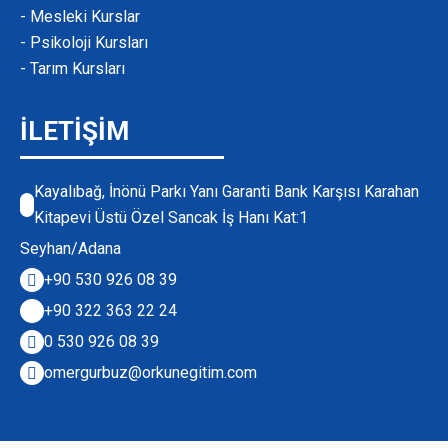
- Mesleki Kurslar
- Psikoloji Kursları
- Tarım Kursları
İLETİŞİM
Kayalıbağ, İnönü Parkı Yanı Garanti Bank Karşısı Karahan
Kitapevi Üstü Özel Sancak İş Hanı Kat:1
Seyhan/Adana
+90 530 926 08 39
+90 322 363 22 24
0 530 926 08 39
omergurbuz@orkunegitim.com